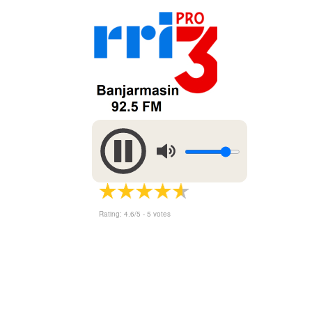
Rating:
4.6
/5 -
5
votes