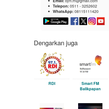
Email:
bjm.rri@gmail.com
Telepon:
0511 - 3252602
WhatsApp:
08115111420
Dengarkan juga
RDI
Smart FM
Balikpapan