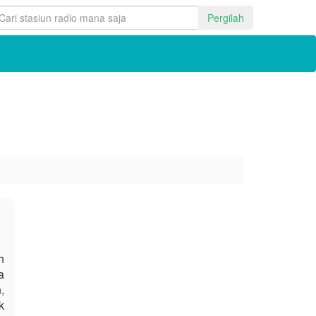
Pergilah
h
a
,
k