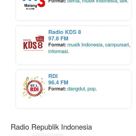
Format:
berita
,
musik Indonesia
,
talk
.
Radio KDS 8
97.8 FM
Format:
musik Indonesia
,
campursari
,
informasi
.
RDI
96.4 FM
Format:
dangdut
,
pop
.
Radio Republik Indonesia