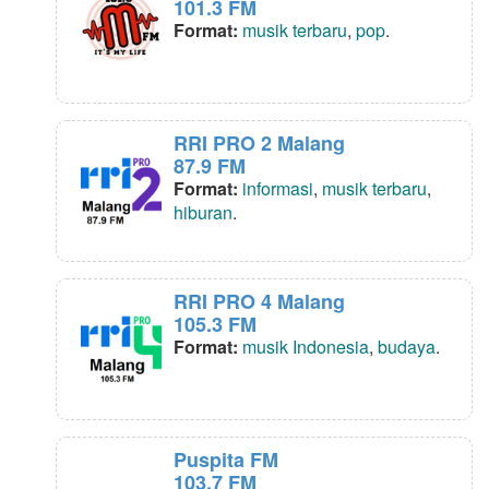
101.3 FM
Format:
musik terbaru
,
pop
.
RRI PRO 2 Malang
87.9 FM
Format:
informasi
,
musik terbaru
,
hiburan
.
RRI PRO 4 Malang
105.3 FM
Format:
musik Indonesia
,
budaya
.
Puspita FM
103.7 FM